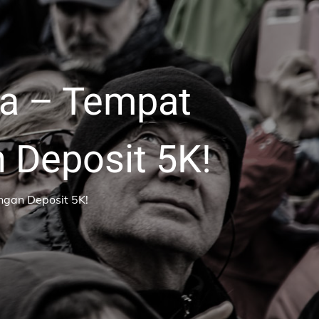
na – Tempat
 Deposit 5K!
ngan Deposit 5K!