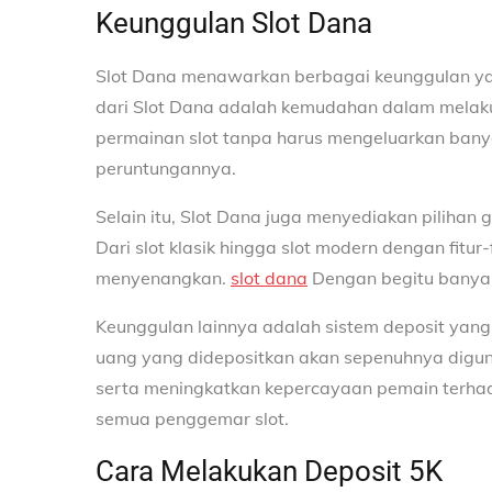
Keunggulan Slot Dana
Slot Dana menawarkan berbagai keunggulan yan
dari Slot Dana adalah kemudahan dalam melaku
permainan slot tanpa harus mengeluarkan bany
peruntungannya.
Selain itu, Slot Dana juga menyediakan pilihan
Dari slot klasik hingga slot modern dengan fi
menyenangkan.
slot dana
Dengan begitu banyak
Keunggulan lainnya adalah sistem deposit yan
uang yang didepositkan akan sepenuhnya digun
serta meningkatkan kepercayaan pemain terhadap 
semua penggemar slot.
Cara Melakukan Deposit 5K