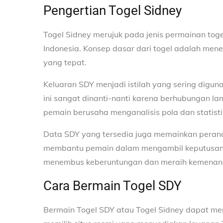
Pengertian Togel Sidney
Togel Sidney merujuk pada jenis permainan toge
Indonesia. Konsep dasar dari togel adalah men
yang tepat.
Keluaran SDY menjadi istilah yang sering digun
ini sangat dinanti-nanti karena berhubungan 
pemain berusaha menganalisis pola dan statis
Data SDY yang tersedia juga memainkan peranan
membantu pemain dalam mengambil keputusan y
menembus keberuntungan dan meraih kemenanga
Cara Bermain Togel SDY
Bermain Togel SDY atau Togel Sidney dapat m