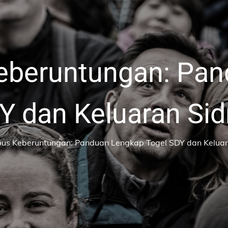
beruntungan: Pan
Y dan Keluaran Si
s Keberuntungan: Panduan Lengkap Togel SDY dan Keluar