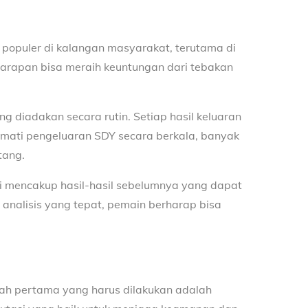
t populer di kalangan masyarakat, terutama di
harapan bisa meraih keuntungan dari tebakan
g diadakan secara rutin. Setiap hasil keluaran
mati pengeluaran SDY secara berkala, banyak
tang.
ni mencakup hasil-hasil sebelumnya yang dapat
nalisis yang tepat, pemain berharap bisa
ah pertama yang harus dilakukan adalah