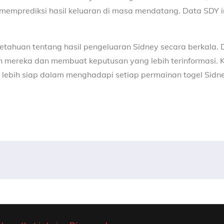
memprediksi hasil keluaran di masa mendatang. Data SDY i
getahuan tentang hasil pengeluaran Sidney secara berkala. 
 mereka dan membuat keputusan yang lebih terinformasi.
lebih siap dalam menghadapi setiap permainan togel Sidn