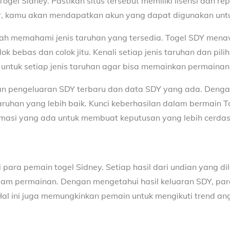
ogel Sidney. Pastikan situs tersebut memiliki lisensi dan 
, kamu akan mendapatkan akun yang dapat digunakan untu
lah memahami jenis taruhan yang tersedia. Togel SDY menaw
k bebas dan colok jitu. Kenali setiap jenis taruhan dan pil
 untuk setiap jenis taruhan agar bisa memainkan permainan
kan pengeluaran SDY terbaru dan data SDY yang ada. Denga
ruhan yang lebih baik. Kunci keberhasilan dalam bermain 
rmasi yang ada untuk membuat keputusan yang lebih cerdas
ara pemain togel Sidney. Setiap hasil dari undian yang dila
lam permainan. Dengan mengetahui hasil keluaran SDY, par
Hal ini juga memungkinkan pemain untuk mengikuti trend a