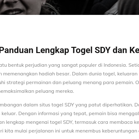
anduan Lengkap Togel SDY dan Ke
tu bentuk perjudian yang sangat populer di Indonesia. Set
 memenangkan hadiah besar. Dalam dunia togel, keluaran S
uhi strategi permainan dan peluang menang para pemain. O
 memaksimalkan peluang mereka.
angan dalam situs togel SDY yang patut diperhatikan. Dat
luar. Dengan informasi yang tepat, pemain bisa menggali
nduan lengkap mengenai togel SDY, termasuk cara membaca k
i kita mulai perjalanan ini untuk menembus keberuntungan 