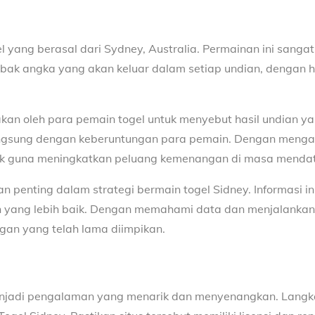
l yang berasal dari Sydney, Australia. Permainan ini sanga
ebak angka yang akan keluar dalam setiap undian, dengan 
akan oleh para pemain togel untuk menyebut hasil undian yan
langsung dengan keberuntungan para pemain. Dengan menga
tik guna meningkatkan peluang kemenangan di masa menda
 penting dalam strategi bermain togel Sidney. Informasi i
ang lebih baik. Dengan memahami data dan menjalankan a
n yang telah lama diimpikan.
enjadi pengalaman yang menarik dan menyenangkan. Langk