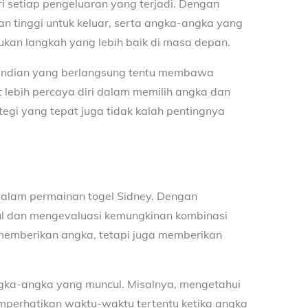
 setiap pengeluaran yang terjadi. Dengan
n tinggi untuk keluar, serta angka-angka yang
kan langkah yang lebih baik di masa depan.
p undian yang berlangsung tentu membawa
lebih percaya diri dalam memilih angka dan
gi yang tepat juga tidak kalah pentingnya
dalam permainan togel Sidney. Dengan
ul dan mengevaluasi kemungkinan kombinasi
memberikan angka, tetapi juga memberikan
ngka-angka yang muncul. Misalnya, mengetahui
emperhatikan waktu-waktu tertentu ketika angka