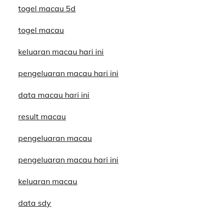
togel macau 5d
togel macau
keluaran macau hari ini
pengeluaran macau hari ini
data macau hari ini
result macau
pengeluaran macau
pengeluaran macau hari ini
keluaran macau
data sdy