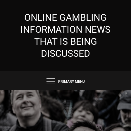
Skip
to
ONLINE GAMBLING
content
INFORMATION NEWS
THAT IS BEING
DISCUSSED
PRIMARY MENU