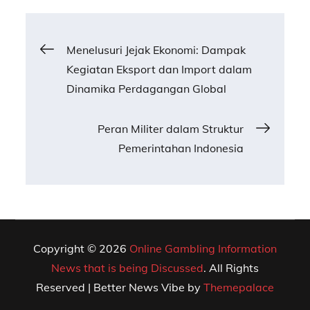
Post
Menelusuri Jejak Ekonomi: Dampak
Kegiatan Eksport dan Import dalam
navigation
Dinamika Perdagangan Global
Peran Militer dalam Struktur
Pemerintahan Indonesia
Copyright © 2026
Online Gambling Information
News that is being Discussed
. All Rights
Reserved | Better News Vibe by
Themepalace