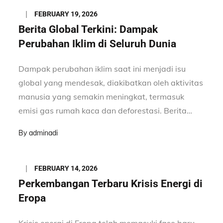
Posted
FEBRUARY 19, 2026
on
Berita Global Terkini: Dampak
Perubahan Iklim di Seluruh Dunia
Dampak perubahan iklim saat ini menjadi isu
global yang mendesak, diakibatkan oleh aktivitas
manusia yang semakin meningkat, termasuk
emisi gas rumah kaca dan deforestasi. Berita…
By
adminadi
Posted
FEBRUARY 14, 2026
on
Perkembangan Terbaru Krisis Energi di
Eropa
Krisis energi di Eropa telah memasuki fase baru