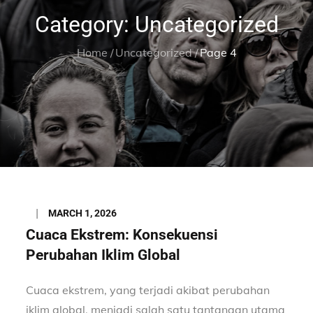
Category:
Uncategorized
Home
Uncategorized
Page 4
Posted
MARCH 1, 2026
on
Cuaca Ekstrem: Konsekuensi
Perubahan Iklim Global
Cuaca ekstrem, yang terjadi akibat perubahan
iklim global, menjadi salah satu tantangan utama