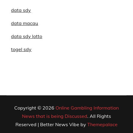
data sdy
data macau
data sdy lotto
togel sdy
Copyright © 2026
Online Gambling Information
News that is being Discussed
. All Rights
Reserved | Better News Vibe by
Themepalace