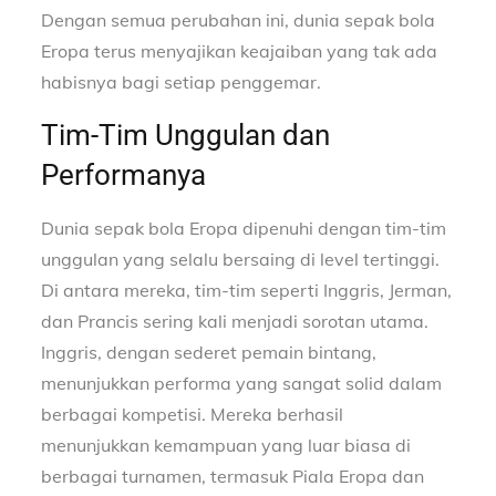
Dengan semua perubahan ini, dunia sepak bola
Eropa terus menyajikan keajaiban yang tak ada
habisnya bagi setiap penggemar.
Tim-Tim Unggulan dan
Performanya
Dunia sepak bola Eropa dipenuhi dengan tim-tim
unggulan yang selalu bersaing di level tertinggi.
Di antara mereka, tim-tim seperti Inggris, Jerman,
dan Prancis sering kali menjadi sorotan utama.
Inggris, dengan sederet pemain bintang,
menunjukkan performa yang sangat solid dalam
berbagai kompetisi. Mereka berhasil
menunjukkan kemampuan yang luar biasa di
berbagai turnamen, termasuk Piala Eropa dan