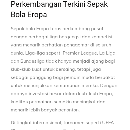
Perkembangan Terkini Sepak
Bola Eropa
Sepak bola Eropa terus berkembang pesat
dengan berbagai liga bergengsi dan kompetisi
yang menarik perhatian penggemar di seluruh
dunia. Liga-liga seperti Premier League, La Liga,
dan Bundesliga tidak hanya menjadi ajang bagi
klub-klub kuat untuk bersaing, tetapi juga
sebagai panggung bagi pemain muda berbakat
untuk menunjukkan kemampuan mereka. Dengan
adanya investasi besar dalam klub-klub Eropa,
kualitas permainan semakin meningkat dan
menarik lebih banyak penonton.
Di tingkat internasional, turnamen seperti UEFA