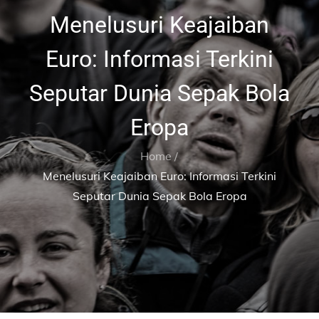
Menelusuri Keajaiban
Euro: Informasi Terkini
Seputar Dunia Sepak Bola
Eropa
Home
Menelusuri Keajaiban Euro: Informasi Terkini
Seputar Dunia Sepak Bola Eropa