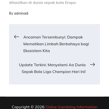
dihasilkan di dunia sepak bola Eropa.
By
adminadi
Post
Ancaman Tersembunyi: Dampak
Mematikan Limbah Berbahaya bagi
navigation
Ekosistem Kita
Update Terkini: Menyelami Aa Dunia
Sepak Bola Liga Champion Hari Ini!
Copyright © 2026
Online Gambling Information